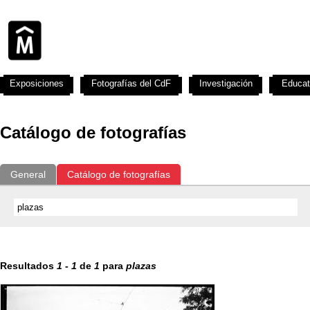
Exposiciones
Fotografías del CdF
Investigación
Educat
Catálogo de fotografías
General
Catálogo de fotografías
Resultados
1
-
1
de
1
para
plazas