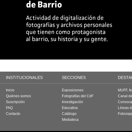
INSTITUCIONALES
SECCIONES
DESTA
Inicio
Exposiciones
MUFF, fes
Quiénes somos
Fotografías del CdF
Canal d
Suscripción
Investigación
Convoca
FAQ
Educativa
Líneas d
Contacto
Catálogo
Fotoviaj
Mediateca