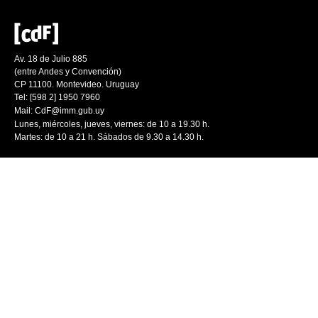
Av. 18 de Julio 885
(entre Andes y Convención)
CP 11100. Montevideo. Uruguay
Tel: [598 2] 1950 7960
Mail:
CdF@imm.gub.uy
Lunes, miércoles, jueves, viernes: de 10 a 19.30 h.
Martes: de 10 a 21 h. Sábados de 9.30 a 14.30 h.