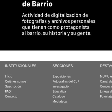
INSTITUCIONALES
SECCIONES
DESTA
Inicio
Exposiciones
MUFF, fes
Quiénes somos
Fotografías del CdF
Canal d
Suscripción
Investigación
Convoca
FAQ
Educativa
Líneas d
Contacto
Catálogo
Fotoviaj
Mediateca