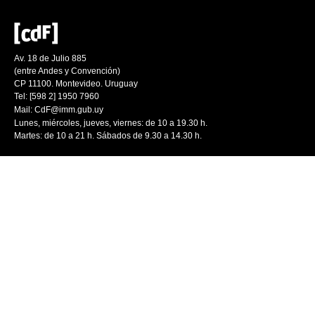
Av. 18 de Julio 885
(entre Andes y Convención)
CP 11100. Montevideo. Uruguay
Tel: [598 2] 1950 7960
Mail:
CdF@imm.gub.uy
Lunes, miércoles, jueves, viernes: de 10 a 19.30 h.
Martes: de 10 a 21 h. Sábados de 9.30 a 14.30 h.