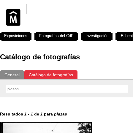
Exposiciones
Fotografías del CdF
Investigación
Educat
Catálogo de fotografías
General
Catálogo de fotografías
Resultados
1
-
1
de
1
para
plazas