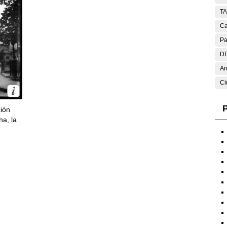
T
Ca
Pa
DE
Ar
Ci
P
ción
ha, la