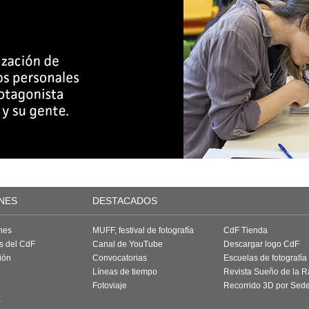
NES
DESTACADOS
nes
MUFF, festival de fotografía
CdF Tienda
as del CdF
Canal de YouTube
Descargar logo CdF
ión
Convocatorias
Escuelas de fotografía
Líneas de tiempo
Revista Sueño de la 
Fotoviaje
Recorrido 3D por Sed
a