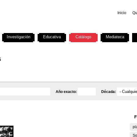
Inicio
Qu
Investigación
Educativa
Catálogo
Mediateca
s
Año exacto:
Década:
F
pl
So