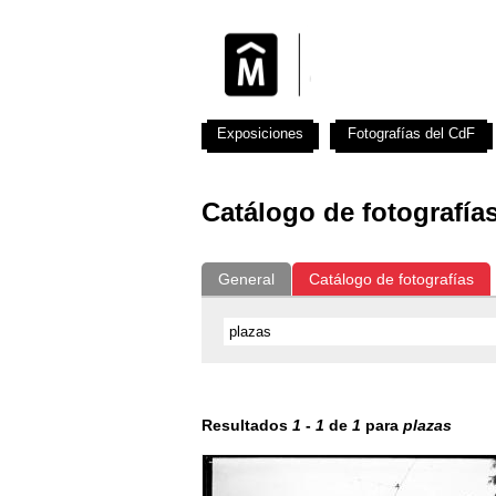
Exposiciones
Fotografías del CdF
Catálogo de fotografía
General
Catálogo de fotografías
Resultados
1
-
1
de
1
para
plazas