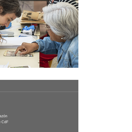
Razón
e CdF