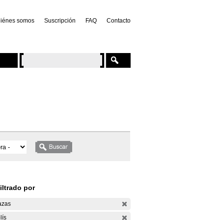
iénes somos
Suscripción
FAQ
Contacto
iltrado por
azas
lís