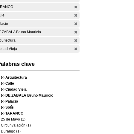
ARANCO
lle
lacio
 ZABALA Bruno Mauricio
quitectura
udad Vieja
alabras clave
(-)
Arquitectura
(-)
Calle
(-)
Ciudad Vieja
(-)
DE ZABALA Bruno Mauricio
(-)
Palacio
(-)
Solís
(-)
TARANCO
25 de Mayo (1)
Circunvalación (1)
Durango (1)