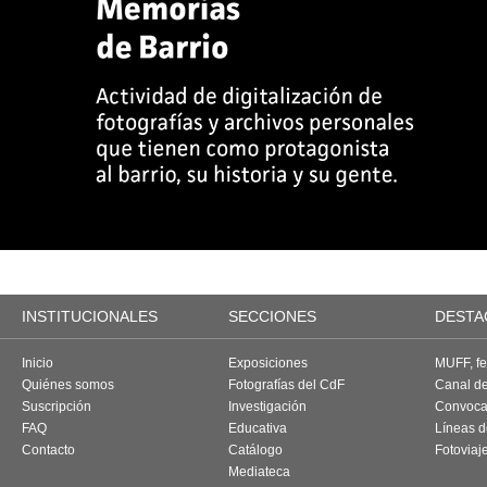
INSTITUCIONALES
SECCIONES
DESTA
Inicio
Exposiciones
MUFF, fes
Quiénes somos
Fotografías del CdF
Canal d
Suscripción
Investigación
Convoca
FAQ
Educativa
Líneas d
Contacto
Catálogo
Fotoviaj
Mediateca