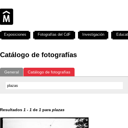
Exposiciones
Fotografías del CdF
Investigación
Educat
Catálogo de fotografías
General
Catálogo de fotografías
Resultados
1
-
1
de
1
para
plazas