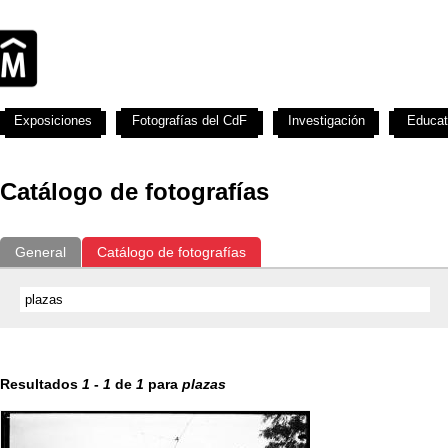
Exposiciones
Fotografías del CdF
Investigación
Educat
Catálogo de fotografías
General
Catálogo de fotografías
Resultados
1
-
1
de
1
para
plazas