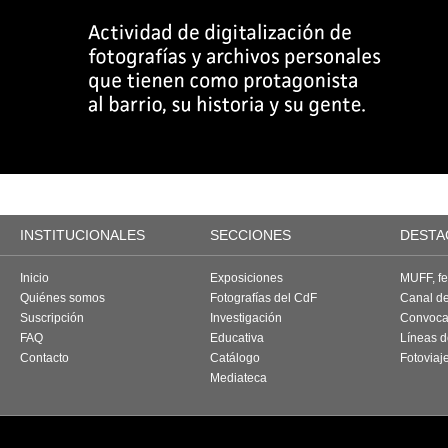
INSTITUCIONALES
SECCIONES
DESTA
Inicio
Exposiciones
MUFF, fes
Quiénes somos
Fotografías del CdF
Canal d
Suscripción
Investigación
Convoca
FAQ
Educativa
Líneas d
Contacto
Catálogo
Fotoviaj
Mediateca