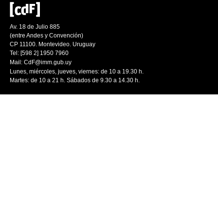
Av. 18 de Julio 885
(entre Andes y Convención)
CP 11100. Montevideo. Uruguay
Tel: [598 2] 1950 7960
Mail:
CdF@imm.gub.uy
Lunes, miércoles, jueves, viernes: de 10 a 19.30 h.
Martes: de 10 a 21 h. Sábados de 9.30 a 14.30 h.