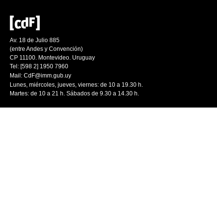
Av. 18 de Julio 885
(entre Andes y Convención)
CP 11100. Montevideo. Uruguay
Tel: [598 2] 1950 7960
Mail:
CdF@imm.gub.uy
Lunes, miércoles, jueves, viernes: de 10 a 19.30 h.
Martes: de 10 a 21 h. Sábados de 9.30 a 14.30 h.