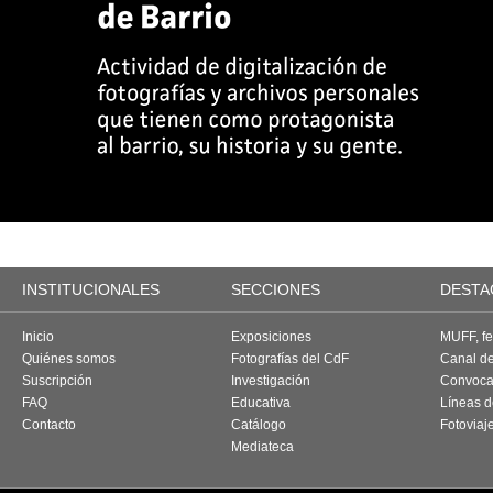
INSTITUCIONALES
SECCIONES
DESTA
Inicio
Exposiciones
MUFF, fes
Quiénes somos
Fotografías del CdF
Canal d
Suscripción
Investigación
Convoca
FAQ
Educativa
Líneas d
Contacto
Catálogo
Fotoviaj
Mediateca