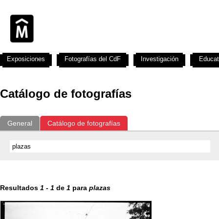
Exposiciones
Fotografías del CdF
Investigación
Educat
Catálogo de fotografías
General
Catálogo de fotografías
Resultados
1
-
1
de
1
para
plazas