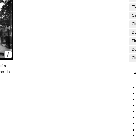
T
Ca
Ci
DE
Pl
Du
Ci
ción
ha, la
P