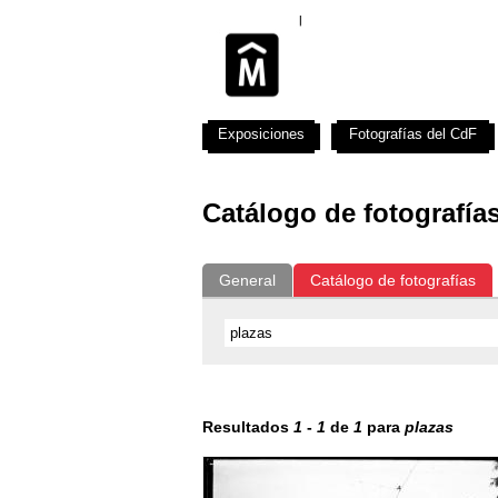
Exposiciones
Fotografías del CdF
Catálogo de fotografía
General
Catálogo de fotografías
Resultados
1
-
1
de
1
para
plazas