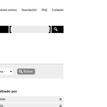
iénes somos
Suscripción
FAQ
Contacto
iltrado por
azas
lís