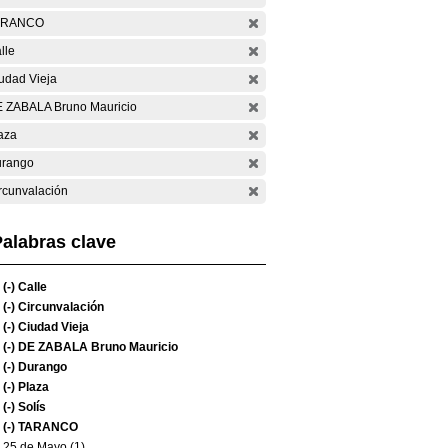
ARANCO
lle
udad Vieja
 ZABALA Bruno Mauricio
aza
rango
rcunvalación
alabras clave
(-)
Calle
(-)
Circunvalación
(-)
Ciudad Vieja
(-)
DE ZABALA Bruno Mauricio
(-)
Durango
(-)
Plaza
(-)
Solís
(-)
TARANCO
25 de Mayo (1)