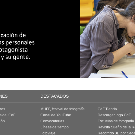
NES
DESTACADOS
nes
MUFF, festival de fotografía
CdF Tienda
as del CdF
Canal de YouTube
Descargar logo CdF
ión
Convocatorias
Escuelas de fotografía
Líneas de tiempo
Revista Sueño de la 
Fotoviaje
Recorrido 3D por Sed