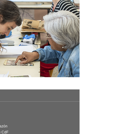
Razón
e CdF