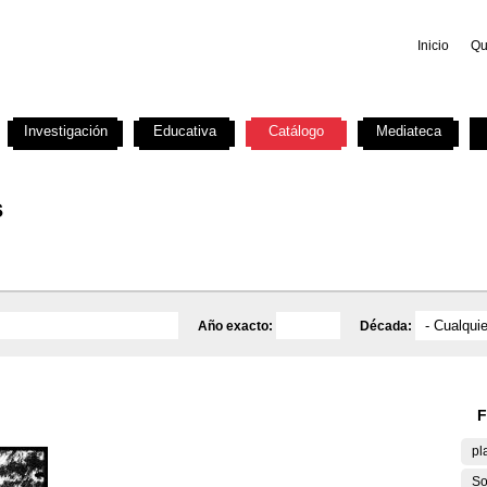
Inicio
Qu
Investigación
Educativa
Catálogo
Mediateca
s
Año exacto:
Década:
F
pl
So