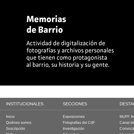
INSTITUCIONALES
SECCIONES
DESTA
Inicio
Exposiciones
MUFF, fes
Quiénes somos
Fotografías del CdF
Canal d
Suscripción
Investigación
Convoca