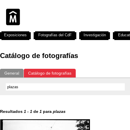
Exposiciones
Fotografías del CdF
Investigación
Educat
Catálogo de fotografías
General
Catálogo de fotografías
Resultados
1
-
1
de
1
para
plazas