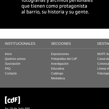
INSTITUCIONALES
SECCIONES
DESTA
Inicio
Exposiciones
MUFF, fes
Quiénes somos
Fotografías del CdF
Canal d
Suscripción
Investigación
Convoca
FAQ
Educativa
Líneas d
Contacto
Catálogo
Fotoviaj
Mediateca
Av. 18 de Julio 885