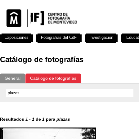
Exposiciones
Fotografías del CdF
Investigación
Educat
Catálogo de fotografías
General
Catálogo de fotografías
Resultados
1
-
1
de
1
para
plazas