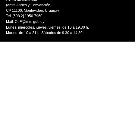
(entre Andes y Convención)
CP 11100. Montevideo. Uruguay
Tel: [598 2] 1950 7960
Mail:
CdF@imm.gub.uy
Lunes, miércoles, jueves, viernes: de 10 a 19.30 h.
Martes: de 10 a 21 h. Sábados de 9.30 a 14.30 h.