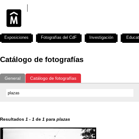
Exposiciones
Fotografías del CdF
Investigación
Educat
Catálogo de fotografías
General
Catálogo de fotografías
Resultados
1
-
1
de
1
para
plazas