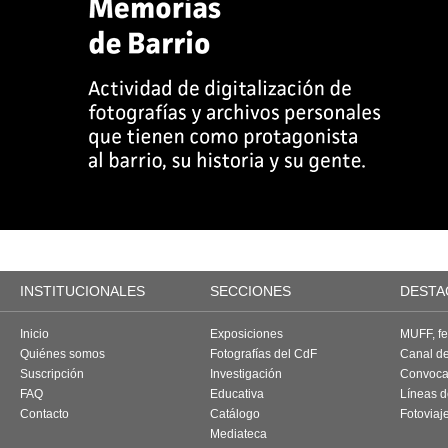
INSTITUCIONALES
SECCIONES
DESTA
Inicio
Exposiciones
MUFF, fes
Quiénes somos
Fotografías del CdF
Canal d
Suscripción
Investigación
Convoca
FAQ
Educativa
Líneas d
Contacto
Catálogo
Fotoviaj
Mediateca