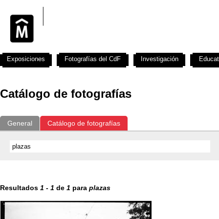
Exposiciones
Fotografías del CdF
Investigación
Educat
Catálogo de fotografías
General
Catálogo de fotografías
Resultados
1
-
1
de
1
para
plazas