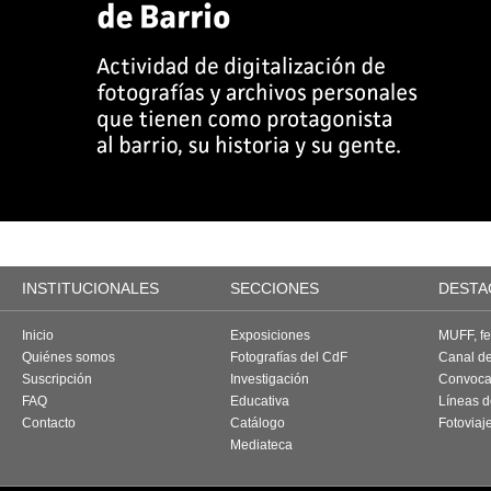
INSTITUCIONALES
SECCIONES
DESTA
Inicio
Exposiciones
MUFF, fes
Quiénes somos
Fotografías del CdF
Canal d
Suscripción
Investigación
Convoca
FAQ
Educativa
Líneas d
Contacto
Catálogo
Fotoviaj
Mediateca