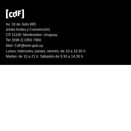
Av. 18 de Julio 885
(entre Andes y Convención)
CP 11100. Montevideo. Uruguay
Tel: [598 2] 1950 7960
Mail:
CdF@imm.gub.uy
Lunes, miércoles, jueves, viernes: de 10 a 19.30 h.
Martes: de 10 a 21 h. Sábados de 9.30 a 14.30 h.