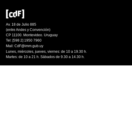
Av. 18 de Julio 885
(entre Andes y Convención)
CP 11100. Montevideo. Uruguay
Tel: [598 2] 1950 7960
Mail:
CdF@imm.gub.uy
Lunes, miércoles, jueves, viernes: de 10 a 19.30 h.
Martes: de 10 a 21 h. Sábados de 9.30 a 14.30 h.