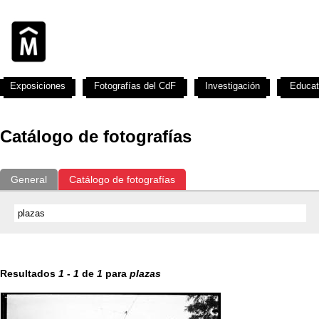
Exposiciones
Fotografías del CdF
Investigación
Educat
Catálogo de fotografías
General
Catálogo de fotografías
Resultados
1
-
1
de
1
para
plazas