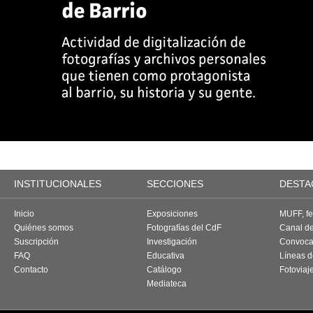
INSTITUCIONALES
SECCIONES
DESTA
Inicio
Exposiciones
MUFF, fes
Quiénes somos
Fotografías del CdF
Canal d
Suscripción
Investigación
Convoca
FAQ
Educativa
Líneas d
Contacto
Catálogo
Fotoviaj
Mediateca