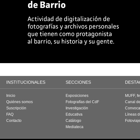
INSTITUCIONALES
SECCIONES
DESTA
Inicio
Exposiciones
MUFF, fes
Quiénes somos
Fotografías del CdF
Canal d
Suscripción
Investigación
Convoca
FAQ
Educativa
Líneas d
Contacto
Catálogo
Fotoviaj
Mediateca