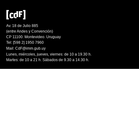
Av. 18 de Julio 885
(entre Andes y Convención)
CP 11100. Montevideo. Uruguay
Tel: [598 2] 1950 7960
Mail:
CdF@imm.gub.uy
Lunes, miércoles, jueves, viernes: de 10 a 19.30 h.
Martes: de 10 a 21 h. Sábados de 9.30 a 14.30 h.