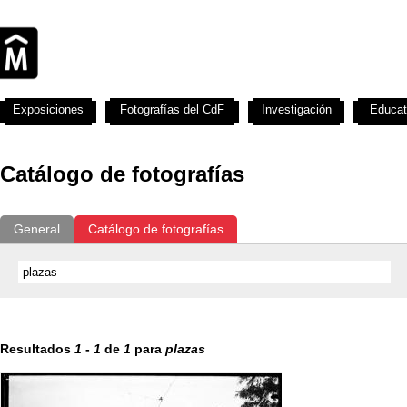
Exposiciones
Fotografías del CdF
Investigación
Educat
Catálogo de fotografías
General
Catálogo de fotografías
Resultados
1
-
1
de
1
para
plazas