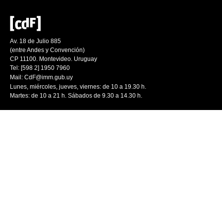
Av. 18 de Julio 885
(entre Andes y Convención)
CP 11100. Montevideo. Uruguay
Tel: [598 2] 1950 7960
Mail:
CdF@imm.gub.uy
Lunes, miércoles, jueves, viernes: de 10 a 19.30 h.
Martes: de 10 a 21 h. Sábados de 9.30 a 14.30 h.