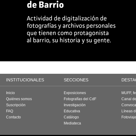
INSTITUCIONALES
SECCIONES
DESTA
Inicio
Exposiciones
MUFF, fes
Quiénes somos
Fotografías del CdF
Canal d
Suscripción
Investigación
Convoca
FAQ
Educativa
Líneas d
Contacto
Catálogo
Fotoviaj
Mediateca