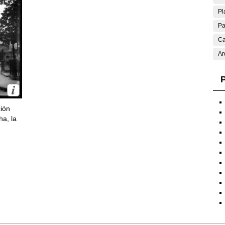
Pl
Pa
Ca
Ar
P
ción
ha, la