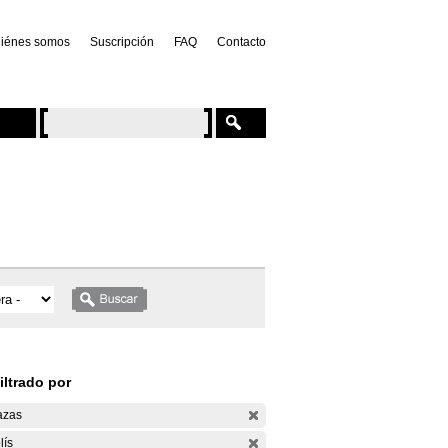
iénes somos
Suscripción
FAQ
Contacto
iltrado por
azas
lís