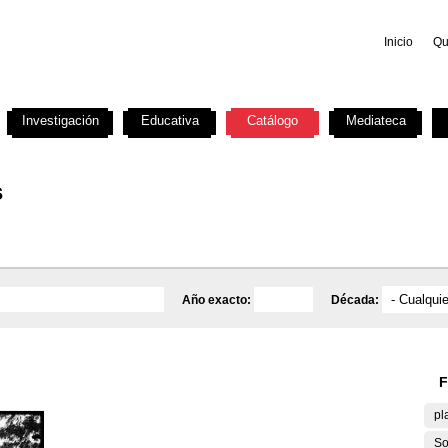
Inicio
Qu
Investigación
Educativa
Catálogo
Mediateca
s
Año exacto:
Década:
F
pl
So