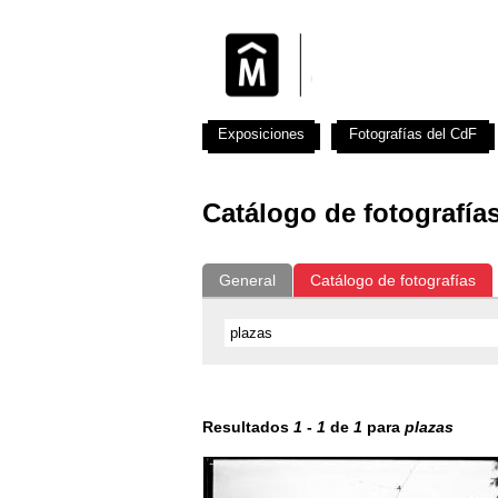
Exposiciones
Fotografías del CdF
Catálogo de fotografía
General
Catálogo de fotografías
Resultados
1
-
1
de
1
para
plazas