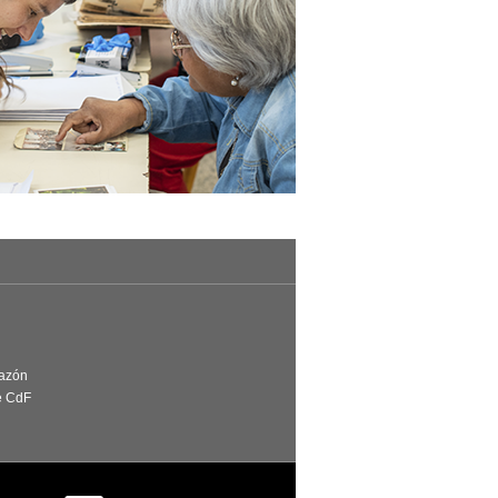
Razón
e CdF