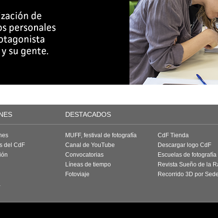
NES
DESTACADOS
nes
MUFF, festival de fotografía
CdF Tienda
as del CdF
Canal de YouTube
Descargar logo CdF
ión
Convocatorias
Escuelas de fotografía
Líneas de tiempo
Revista Sueño de la 
Fotoviaje
Recorrido 3D por Sed
a