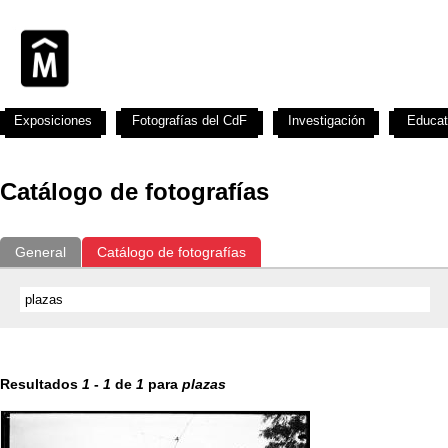
Exposiciones
Fotografías del CdF
Investigación
Educat
Catálogo de fotografías
General
Catálogo de fotografías
Resultados
1
-
1
de
1
para
plazas