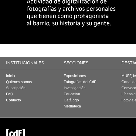
INSTITUCIONALES
SECCIONES
DESTA
Inicio
Exposiciones
MUFF, fes
Quiénes somos
Fotografías del CdF
Canal d
Suscripción
Investigación
Convoca
FAQ
Educativa
Líneas d
Contacto
Catálogo
Fotoviaj
Mediateca