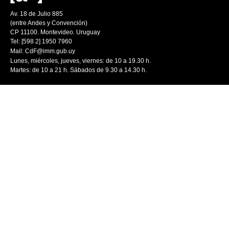
Av. 18 de Julio 885
(entre Andes y Convención)
CP 11100. Montevideo. Uruguay
Tel: [598 2] 1950 7960
Mail:
CdF@imm.gub.uy
Lunes, miércoles, jueves, viernes: de 10 a 19.30 h.
Martes: de 10 a 21 h. Sábados de 9.30 a 14.30 h.