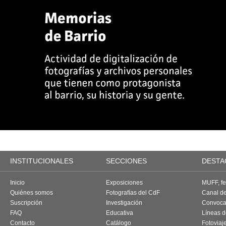
INSTITUCIONALES
SECCIONES
DESTA
Inicio
Exposiciones
MUFF, fes
Quiénes somos
Fotografías del CdF
Canal d
Suscripción
Investigación
Convoca
FAQ
Educativa
Líneas d
Contacto
Catálogo
Fotoviaj