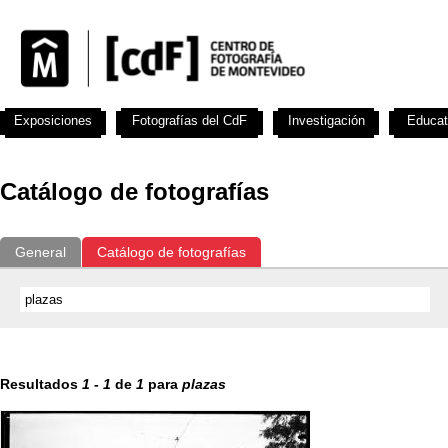
Exposiciones
Fotografías del CdF
Investigación
Educat
Catálogo de fotografías
General
Catálogo de fotografías
Resultados
1
-
1
de
1
para
plazas