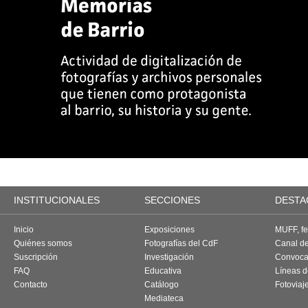
INSTITUCIONALES
SECCIONES
DESTA
Inicio
Exposiciones
MUFF, fes
Quiénes somos
Fotografías del CdF
Canal d
Suscripción
Investigación
Convoca
FAQ
Educativa
Líneas d
Contacto
Catálogo
Fotoviaj
Mediateca