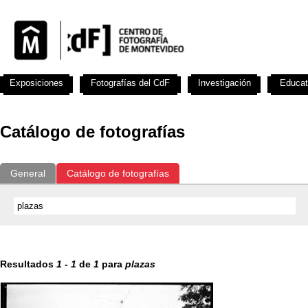
Exposiciones
Fotografías del CdF
Investigación
Educat
Catálogo de fotografías
General
Catálogo de fotografías
Resultados
1
-
1
de
1
para
plazas