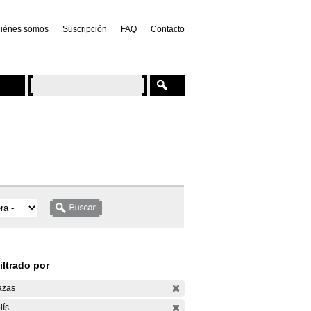
iénes somos
Suscripción
FAQ
Contacto
iltrado por
azas
lís