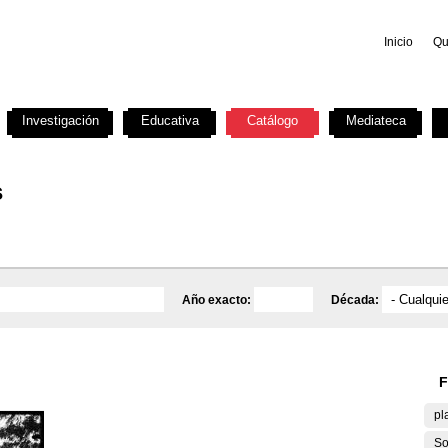
Inicio
Qu
Investigación
Educativa
Catálogo
Mediateca
s
Año exacto:
Década:
F
pl
So