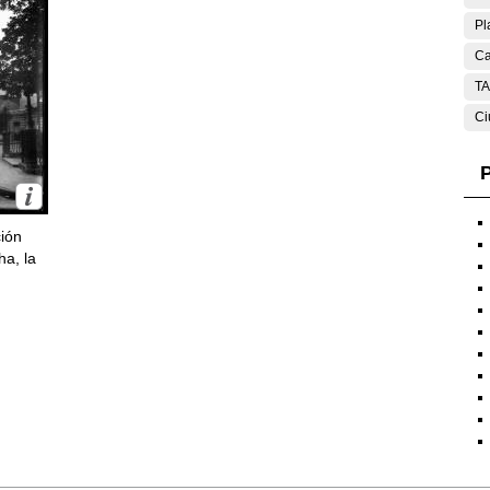
Pl
Ca
T
Ci
P
ción
ha, la