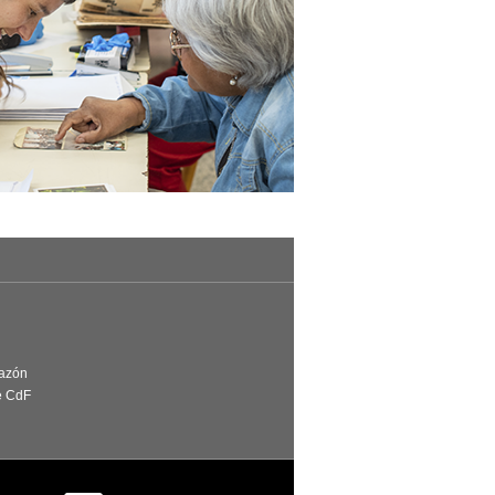
Razón
e CdF