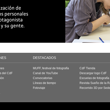
NES
DESTACADOS
nes
MUFF, festival de fotografía
CdF Tienda
as del CdF
Canal de YouTube
Descargar logo CdF
ión
Convocatorias
Escuelas de fotografía
Líneas de tiempo
Revista Sueño de la 
Fotoviaje
Recorrido 3D por Sed
a