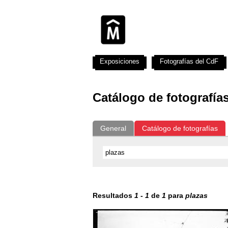
Exposiciones
Fotografías del CdF
Catálogo de fotografía
General
Catálogo de fotografías
Resultados
1
-
1
de
1
para
plazas