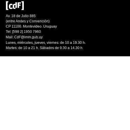
Av. 18 de Julio 885
(entre Andes y Convención)
CP 11100. Montevideo. Uruguay
Tel: [598 2] 1950 7960
Mail:
CdF@imm.gub.uy
Lunes, miércoles, jueves, viernes: de 10 a 19.30 h.
Martes: de 10 a 21 h. Sábados de 9.30 a 14.30 h.