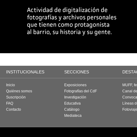
INSTITUCIONALES
SECCIONES
DESTA
Inicio
Exposiciones
MUFF, fes
Quiénes somos
Fotografías del CdF
Canal d
Suscripción
Investigación
Convoca
FAQ
Educativa
Líneas d
Contacto
Catálogo
Fotoviaj
Mediateca