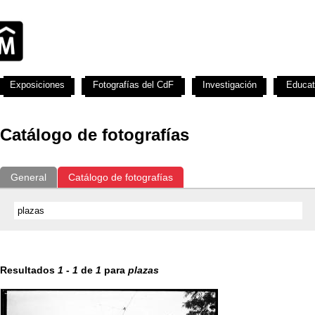
Exposiciones
Fotografías del CdF
Investigación
Educat
Catálogo de fotografías
General
Catálogo de fotografías
Resultados
1
-
1
de
1
para
plazas