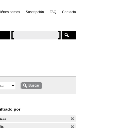
iénes somos
Suscripción
FAQ
Contacto
iltrado por
azas
lís