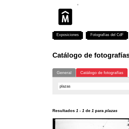
Exposiciones
Fotografías del CdF
Catálogo de fotografía
General
Catálogo de fotografías
Resultados
1
-
1
de
1
para
plazas