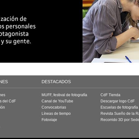
NES
DESTACADOS
nes
MUFF, festival de fotografía
CdF Tienda
as del CdF
Canal de YouTube
Descargar logo CdF
ión
Convocatorias
Escuelas de fotografía
Líneas de tiempo
Revista Sueño de la 
Fotoviaje
Recorrido 3D por Sed
a