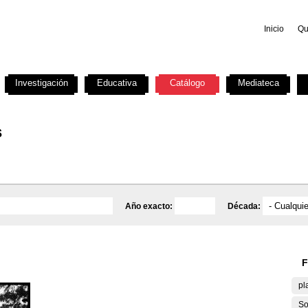
Inicio
Qu
Investigación
Educativa
Catálogo
Mediateca
s
Año exacto:
Década:
F
pl
So