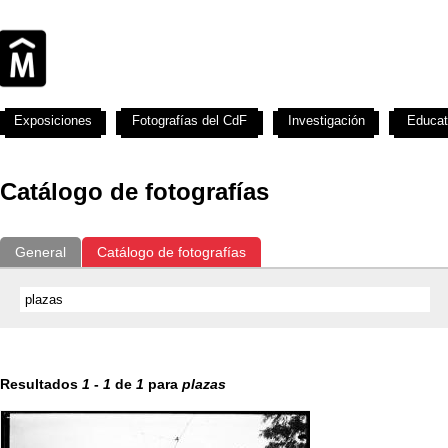
Exposiciones
Fotografías del CdF
Investigación
Educat
Catálogo de fotografías
General
Catálogo de fotografías
Resultados
1
-
1
de
1
para
plazas