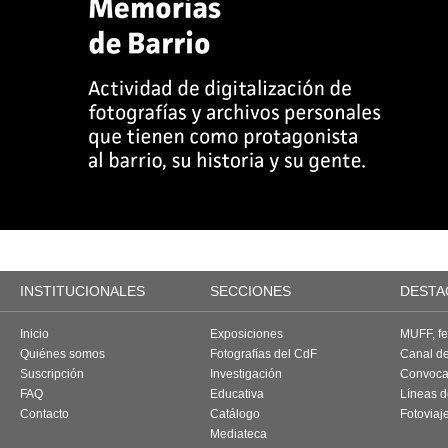
INSTITUCIONALES
SECCIONES
DESTA
Inicio
Exposiciones
MUFF, fes
Quiénes somos
Fotografías del CdF
Canal d
Suscripción
Investigación
Convoca
FAQ
Educativa
Líneas d
Contacto
Catálogo
Fotoviaj
Mediateca