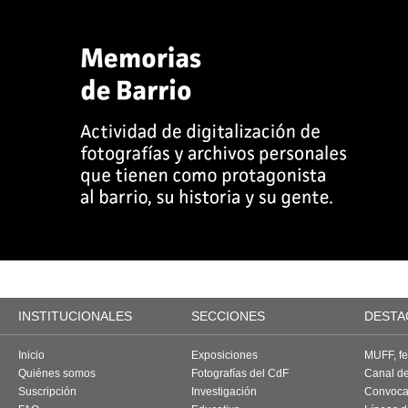
INSTITUCIONALES
SECCIONES
DESTA
Inicio
Exposiciones
MUFF, fes
Quiénes somos
Fotografías del CdF
Canal d
Suscripción
Investigación
Convoca