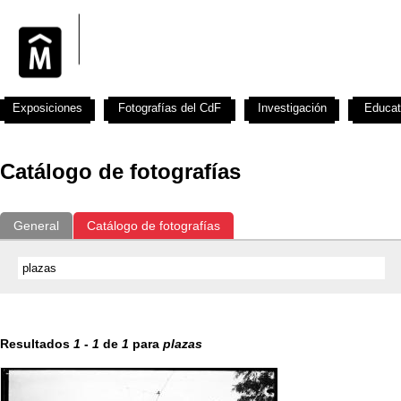
Exposiciones
Fotografías del CdF
Investigación
Educat
Catálogo de fotografías
General
Catálogo de fotografías
Resultados
1
-
1
de
1
para
plazas