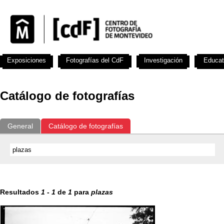
Exposiciones
Fotografías del CdF
Investigación
Educat
Catálogo de fotografías
General
Catálogo de fotografías
Resultados
1
-
1
de
1
para
plazas