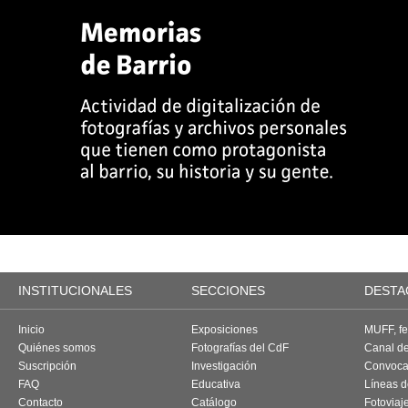
INSTITUCIONALES
SECCIONES
DESTA
Inicio
Exposiciones
MUFF, fes
Quiénes somos
Fotografías del CdF
Canal d
Suscripción
Investigación
Convoca
FAQ
Educativa
Líneas d
Contacto
Catálogo
Fotoviaj