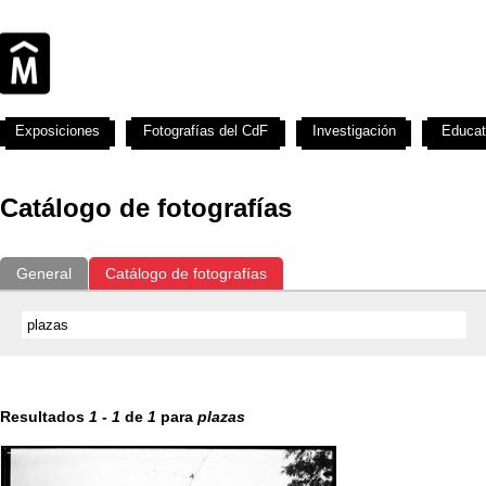
Exposiciones
Fotografías del CdF
Investigación
Educat
Catálogo de fotografías
General
Catálogo de fotografías
Resultados
1
-
1
de
1
para
plazas