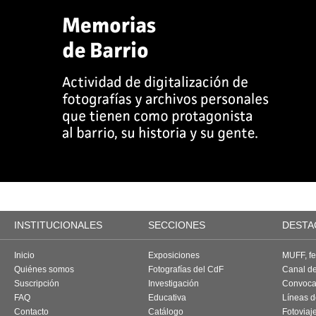
INSTITUCIONALES
SECCIONES
DESTA
Inicio
Exposiciones
MUFF, fes
Quiénes somos
Fotografías del CdF
Canal d
Suscripción
Investigación
Convoca
FAQ
Educativa
Líneas d
Contacto
Catálogo
Fotoviaj