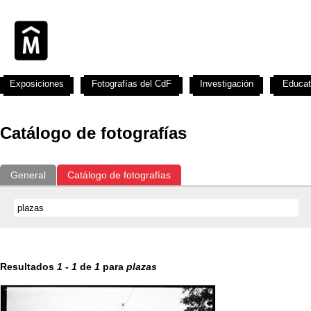
Exposiciones
Fotografías del CdF
Investigación
Educat
Catálogo de fotografías
General
Catálogo de fotografías
Resultados
1
-
1
de
1
para
plazas