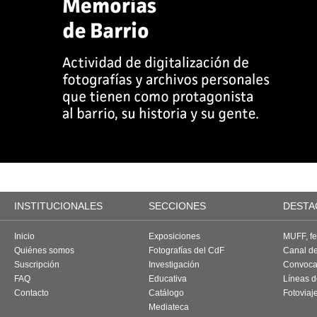
INSTITUCIONALES
SECCIONES
DESTA
Inicio
Exposiciones
MUFF, fes
Quiénes somos
Fotografías del CdF
Canal d
Suscripción
Investigación
Convoca
FAQ
Educativa
Líneas d
Contacto
Catálogo
Fotoviaj
Mediateca