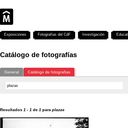
Exposiciones
Fotografías del CdF
Investigación
Educat
Catálogo de fotografías
General
Catálogo de fotografías
Resultados
1
-
1
de
1
para
plazas