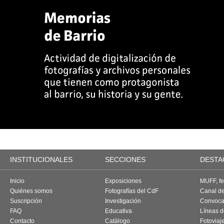
INSTITUCIONALES
SECCIONES
DESTA
Inicio
Exposiciones
MUFF, fes
Quiénes somos
Fotografías del CdF
Canal d
Suscripción
Investigación
Convoca
FAQ
Educativa
Líneas d
Contacto
Catálogo
Fotoviaj