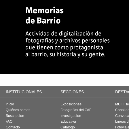
INSTITUCIONALES
SECCIONES
DESTA
Inicio
Exposiciones
MUFF, fes
Quiénes somos
Fotografías del CdF
Canal d
Suscripción
Investigación
Convoca
FAQ
Educativa
Líneas d
Contacto
Catálogo
Fotoviaj