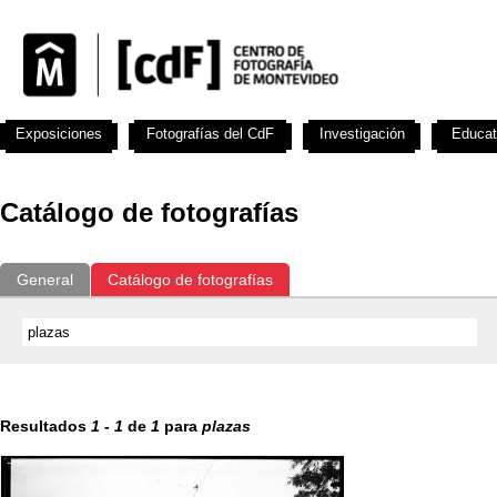
Exposiciones
Fotografías del CdF
Investigación
Educat
Catálogo de fotografías
General
Catálogo de fotografías
Resultados
1
-
1
de
1
para
plazas