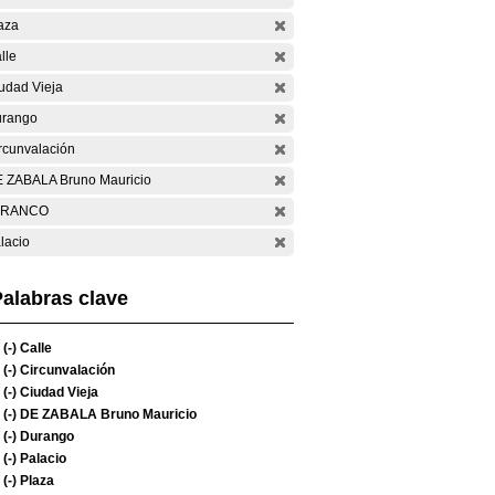
aza
lle
udad Vieja
rango
rcunvalación
 ZABALA Bruno Mauricio
ARANCO
lacio
alabras clave
(-)
Calle
(-)
Circunvalación
(-)
Ciudad Vieja
(-)
DE ZABALA Bruno Mauricio
(-)
Durango
(-)
Palacio
(-)
Plaza