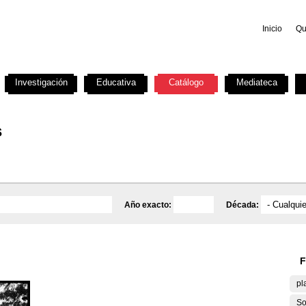
Inicio
Qu
Investigación
Educativa
Catálogo
Mediateca
s
Año exacto:
Década:
F
pl
So