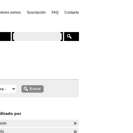
iénes somos
Suscripción
FAQ
Contacto
iltrado por
azas
lís