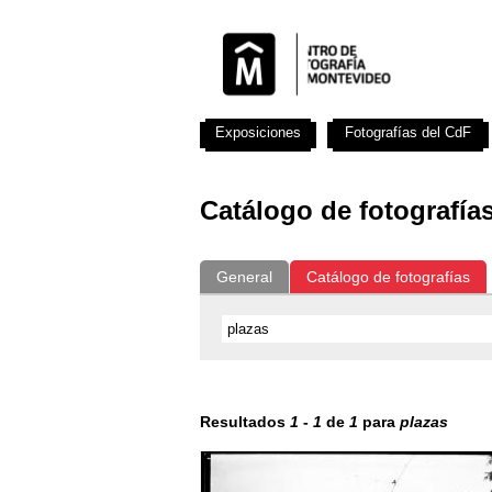
Exposiciones
Fotografías del CdF
Catálogo de fotografía
General
Catálogo de fotografías
Resultados
1
-
1
de
1
para
plazas