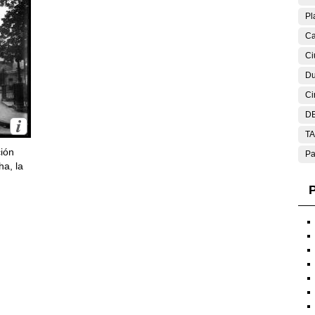
Pl
Ca
Ci
Du
Ci
DE
T
ción
Pa
ha, la
P