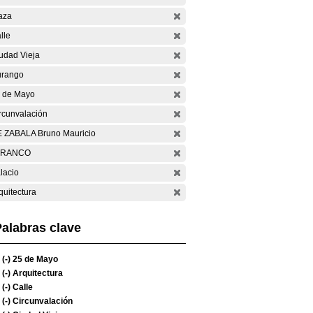
aza
lle
udad Vieja
rango
 de Mayo
rcunvalación
 ZABALA Bruno Mauricio
ARANCO
lacio
quitectura
alabras clave
(-)
25 de Mayo
(-)
Arquitectura
(-)
Calle
(-)
Circunvalación