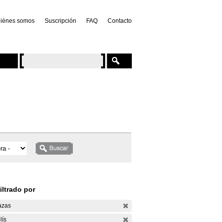
iénes somos
Suscripción
FAQ
Contacto
iltrado por
azas
lís