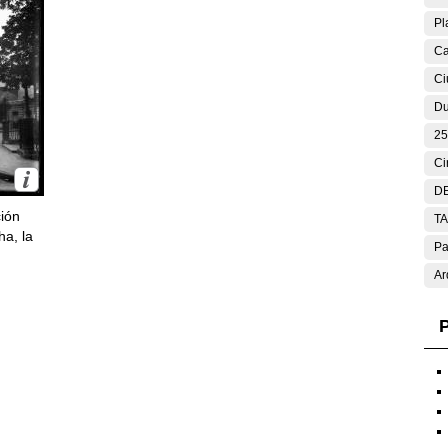
Pl
Ca
Ci
Du
25
Ci
DE
ción
T
ha, la
Pa
Ar
P