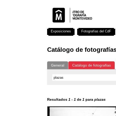
Exposiciones
Fotografías del CdF
Catálogo de fotografía
General
Catálogo de fotografías
Resultados
1
-
1
de
1
para
plazas