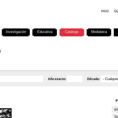
Inicio
Qu
Investigación
Educativa
Catálogo
Mediateca
s
Año exacto:
Década:
F
pl
So