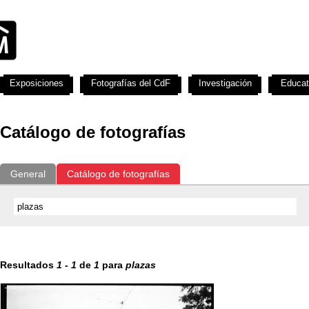
Exposiciones
Fotografías del CdF
Investigación
Educat
Catálogo de fotografías
General
Catálogo de fotografías
Resultados
1
-
1
de
1
para
plazas