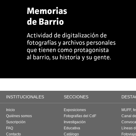
INSTITUCIONALES
SECCIONES
DESTA
Inicio
Exposiciones
MUFF, fes
Quiénes somos
Fotografías del CdF
Canal d
Suscripción
Investigación
Convoca
FAQ
Educativa
Líneas d
Contacto
Catálogo
Fotoviaj