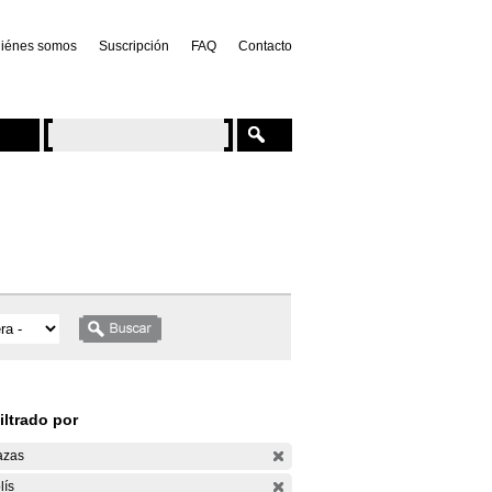
iénes somos
Suscripción
FAQ
Contacto
iltrado por
azas
lís