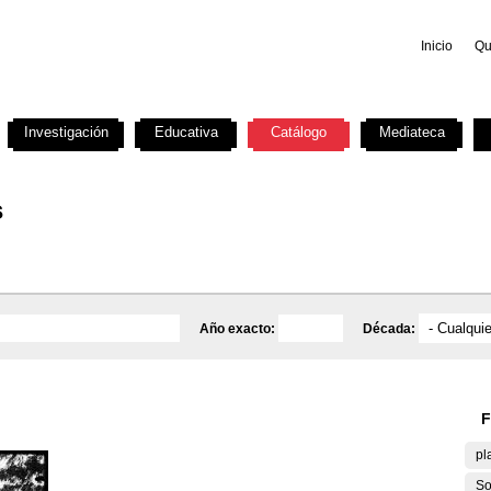
Inicio
Qu
Investigación
Educativa
Catálogo
Mediateca
s
Año exacto:
Década:
F
pl
So