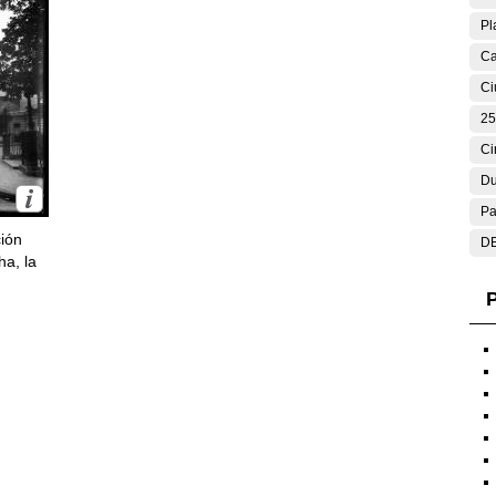
Pl
Ca
Ci
25
Ci
Du
Pa
ción
DE
ha, la
P