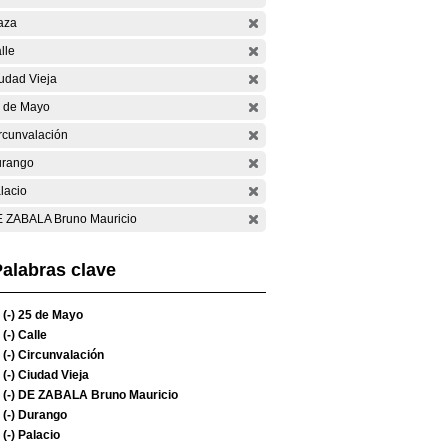
aza
lle
udad Vieja
 de Mayo
rcunvalación
rango
lacio
 ZABALA Bruno Mauricio
alabras clave
(-)
25 de Mayo
(-)
Calle
(-)
Circunvalación
(-)
Ciudad Vieja
(-)
DE ZABALA Bruno Mauricio
(-)
Durango
(-)
Palacio