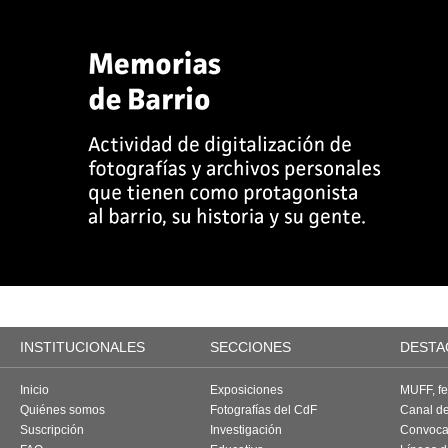
INSTITUCIONALES
SECCIONES
DESTA
Inicio
Exposiciones
MUFF, fes
Quiénes somos
Fotografías del CdF
Canal d
Suscripción
Investigación
Convoca