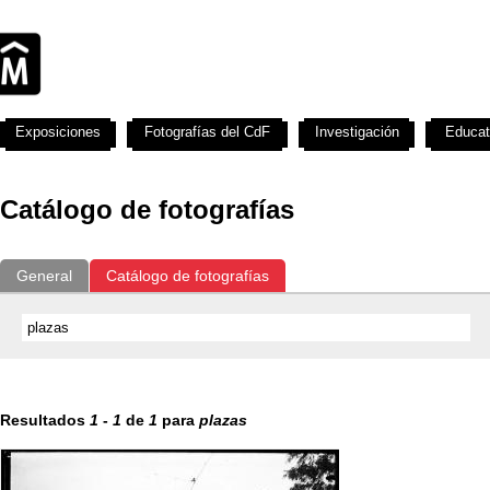
Exposiciones
Fotografías del CdF
Investigación
Educat
Catálogo de fotografías
General
Catálogo de fotografías
Resultados
1
-
1
de
1
para
plazas