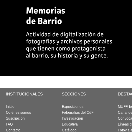
INSTITUCIONALES
SECCIONES
DESTA
Inicio
Exposiciones
MUFF, fes
Quiénes somos
Fotografías del CdF
Canal d
Suscripción
Investigación
Convoca
FAQ
Educativa
Líneas d
Contacto
Catálogo
Fotoviaj