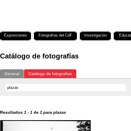
Exposiciones
Fotografías del CdF
Investigación
Educat
Catálogo de fotografías
General
Catálogo de fotografías
Resultados
1
-
1
de
1
para
plazas