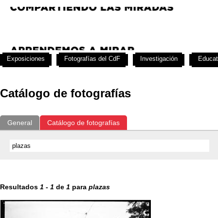
Exposiciones
Fotografías del CdF
Investigación
Educat
Catálogo de fotografías
General
Catálogo de fotografías
Resultados
1
-
1
de
1
para
plazas