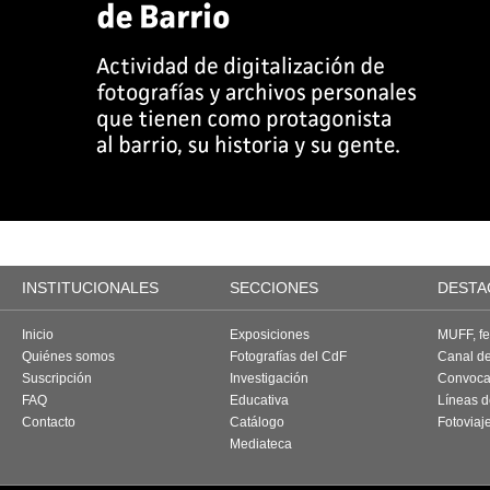
INSTITUCIONALES
SECCIONES
DESTA
Inicio
Exposiciones
MUFF, fes
Quiénes somos
Fotografías del CdF
Canal d
Suscripción
Investigación
Convoca
FAQ
Educativa
Líneas d
Contacto
Catálogo
Fotoviaj
Mediateca