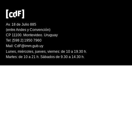
Av. 18 de Julio 885
(entre Andes y Convención)
CP 11100. Montevideo. Uruguay
Tel: [598 2] 1950 7960
Mail:
CdF@imm.gub.uy
Lunes, miércoles, jueves, viernes: de 10 a 19.30 h.
Martes: de 10 a 21 h. Sábados de 9.30 a 14.30 h.