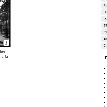
Pl
DE
Du
25
Ca
T
Ci
ción
ha, la
P