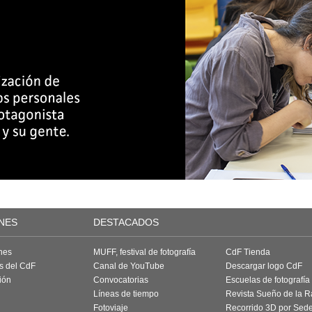
NES
DESTACADOS
nes
MUFF, festival de fotografía
CdF Tienda
as del CdF
Canal de YouTube
Descargar logo CdF
ión
Convocatorias
Escuelas de fotografía
Líneas de tiempo
Revista Sueño de la 
Fotoviaje
Recorrido 3D por Sed