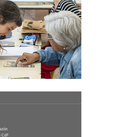
Razón
e CdF