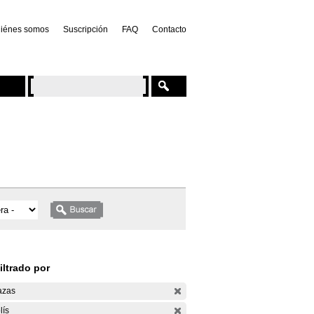
iénes somos
Suscripción
FAQ
Contacto
iltrado por
azas
lís