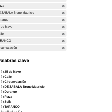
aza
 ZABALA Bruno Mauricio
rango
 de Mayo
lle
ARANCO
rcunvalación
alabras clave
(-)
25 de Mayo
(-)
Calle
(-)
Circunvalación
(-)
DE ZABALA Bruno Mauricio
(-)
Durango
(-)
Plaza
(-)
Solís
(-)
TARANCO
Arquitectura (1)