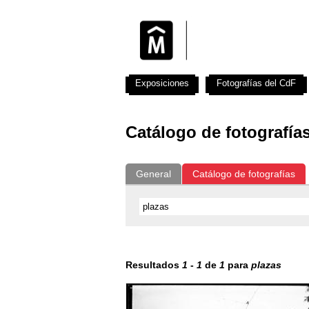
Exposiciones
Fotografías del CdF
Catálogo de fotografía
General
Catálogo de fotografías
Resultados
1
-
1
de
1
para
plazas