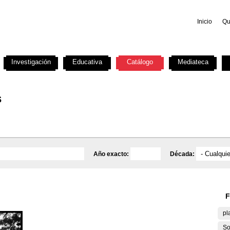
Inicio
Qu
Investigación
Educativa
Catálogo
Mediateca
s
Año exacto:
Década:
F
pl
So