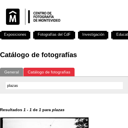
Exposiciones
Fotografías del CdF
Investigación
Educat
Catálogo de fotografías
General
Catálogo de fotografías
Resultados
1
-
1
de
1
para
plazas