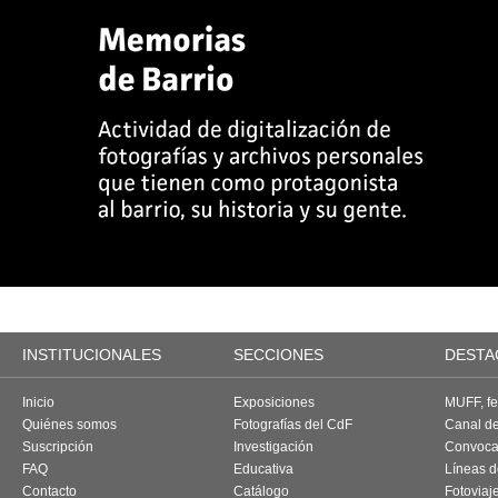
INSTITUCIONALES
SECCIONES
DESTA
Inicio
Exposiciones
MUFF, fes
Quiénes somos
Fotografías del CdF
Canal d
Suscripción
Investigación
Convoca
FAQ
Educativa
Líneas d
Contacto
Catálogo
Fotoviaj