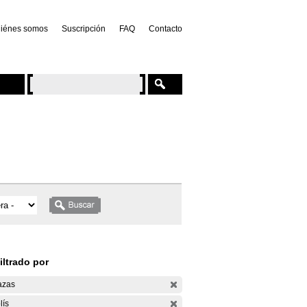
iénes somos
Suscripción
FAQ
Contacto
iltrado por
azas
lís