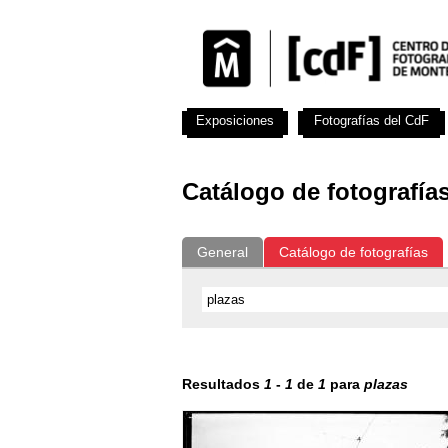
Exposiciones
Fotografías del CdF
Catálogo de fotografía
General
Catálogo de fotografías
Resultados
1
-
1
de
1
para
plazas