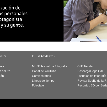
NES
DESTACADOS
nes
MUFF, festival de fotografía
CdF Tienda
as del CdF
Canal de YouTube
Descargar logo CdF
ión
Convocatorias
Escuelas de fotografía
Líneas de tiempo
Revista Sueño de la 
Fotoviaje
Recorrido 3D por Sed
a