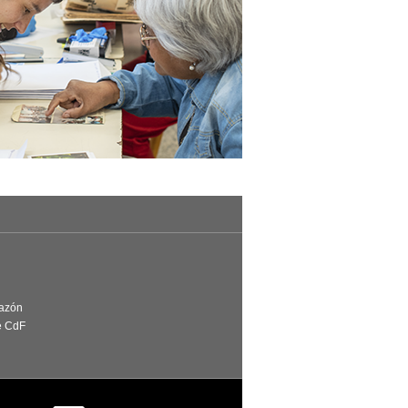
Razón
e CdF