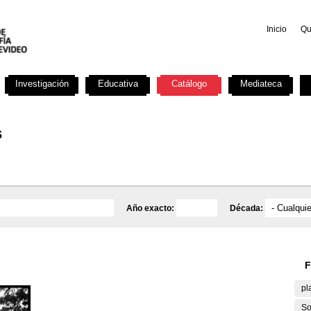
Inicio
Qu
Investigación
Educativa
Catálogo
Mediateca
s
Año exacto:
Década:
F
pl
So