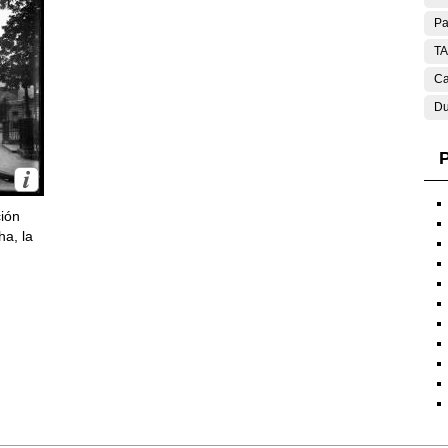
Pa
T
Ca
Du
P
ción
ha, la