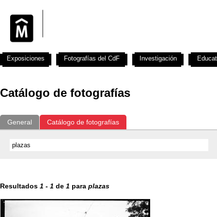
Exposiciones
Fotografías del CdF
Investigación
Educat
Catálogo de fotografías
General
Catálogo de fotografías
Resultados
1
-
1
de
1
para
plazas