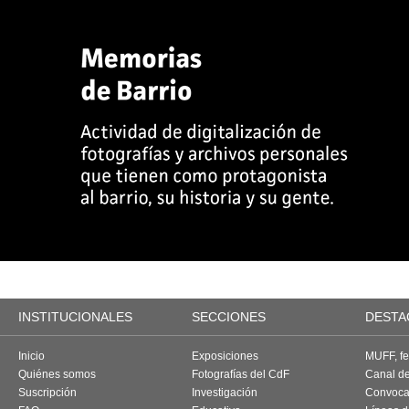
INSTITUCIONALES
SECCIONES
DESTA
Inicio
Exposiciones
MUFF, fes
Quiénes somos
Fotografías del CdF
Canal d
Suscripción
Investigación
Convoca