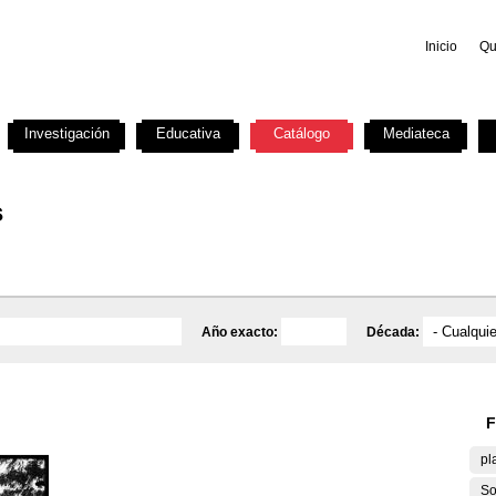
Inicio
Qu
Investigación
Educativa
Catálogo
Mediateca
s
Año exacto:
Década:
F
pl
So