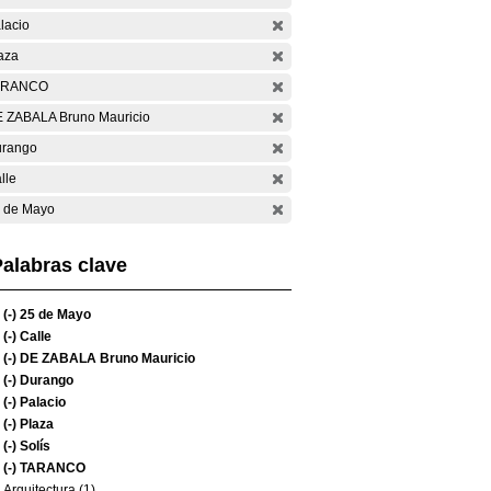
lacio
aza
ARANCO
 ZABALA Bruno Mauricio
rango
lle
 de Mayo
alabras clave
(-)
25 de Mayo
(-)
Calle
(-)
DE ZABALA Bruno Mauricio
(-)
Durango
(-)
Palacio
(-)
Plaza
(-)
Solís
(-)
TARANCO
Arquitectura (1)