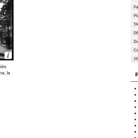
Pa
Pl
T
DE
Du
Ca
25
ción
ha, la
P