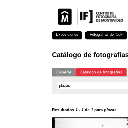
Exposiciones
Fotografías del CdF
Catálogo de fotografía
General
Catálogo de fotografías
Resultados
1
-
1
de
1
para
plazas