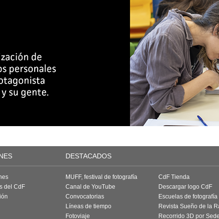
NES
DESTACADOS
nes
MUFF, festival de fotografía
CdF Tienda
as del CdF
Canal de YouTube
Descargar logo CdF
ión
Convocatorias
Escuelas de fotografía
Líneas de tiempo
Revista Sueño de la 
Fotoviaje
Recorrido 3D por Sed