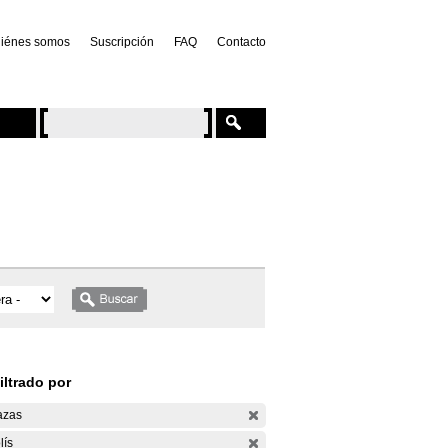
iénes somos
Suscripción
FAQ
Contacto
iltrado por
azas
lís