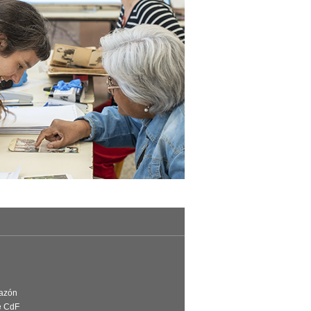
Razón
e CdF