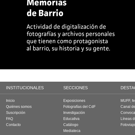
INSTITUCIONALES
SECCIONES
DESTA
Inicio
Exposiciones
MUFF, fes
Quiénes somos
Fotografías del CdF
Canal d
Suscripción
Investigación
Convoca
FAQ
Educativa
Líneas d
Contacto
Catálogo
Fotoviaj
Mediateca