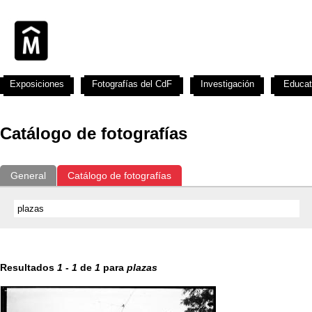
Exposiciones
Fotografías del CdF
Investigación
Educat
Catálogo de fotografías
General
Catálogo de fotografías
Resultados
1
-
1
de
1
para
plazas