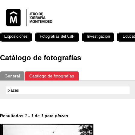
Exposiciones
Fotografías del CdF
Investigación
Educat
Catálogo de fotografías
General
Catálogo de fotografías
Resultados
1
-
1
de
1
para
plazas