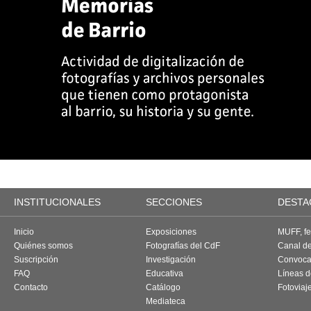
INSTITUCIONALES
SECCIONES
DESTA
Inicio
Exposiciones
MUFF, fes
Quiénes somos
Fotografías del CdF
Canal d
Suscripción
Investigación
Convoca
FAQ
Educativa
Líneas d
Contacto
Catálogo
Fotoviaj
Mediateca