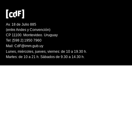
Av. 18 de Julio 885
(entre Andes y Convención)
CP 11100. Montevideo. Uruguay
Tel: [598 2] 1950 7960
Mail:
CdF@imm.gub.uy
Lunes, miércoles, jueves, viernes: de 10 a 19.30 h.
Martes: de 10 a 21 h. Sábados de 9.30 a 14.30 h.