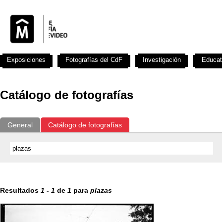
Exposiciones
Fotografías del CdF
Investigación
Educat
Catálogo de fotografías
General
Catálogo de fotografías
Resultados
1
-
1
de
1
para
plazas