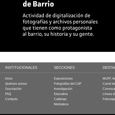
INSTITUCIONALES
SECCIONES
DESTA
Inicio
Exposiciones
MUFF, fes
Quiénes somos
Fotografías del CdF
Canal d
Suscripción
Investigación
Convoca
FAQ
Educativa
Líneas d
Contacto
Catálogo
Fotoviaj
Mediateca