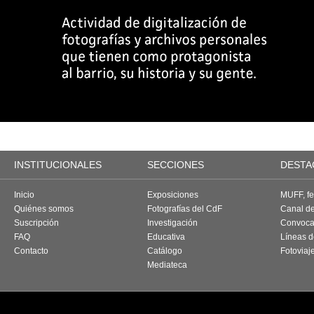
INSTITUCIONALES
SECCIONES
DESTA
Inicio
Exposiciones
MUFF, fes
Quiénes somos
Fotografías del CdF
Canal d
Suscripción
Investigación
Convoca
FAQ
Educativa
Líneas d
Contacto
Catálogo
Fotoviaj
Mediateca