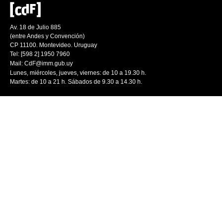
Av. 18 de Julio 885
(entre Andes y Convención)
CP 11100. Montevideo. Uruguay
Tel: [598 2] 1950 7960
Mail:
CdF@imm.gub.uy
Lunes, miércoles, jueves, viernes: de 10 a 19.30 h.
Martes: de 10 a 21 h. Sábados de 9.30 a 14.30 h.