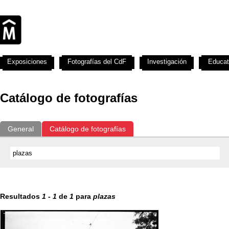
Exposiciones
Fotografías del CdF
Investigación
Educat
Catálogo de fotografías
General
Catálogo de fotografías
Resultados
1
-
1
de
1
para
plazas