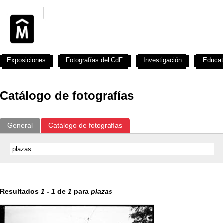
Exposiciones
Fotografías del CdF
Investigación
Educat
Catálogo de fotografías
General
Catálogo de fotografías
Resultados
1
-
1
de
1
para
plazas