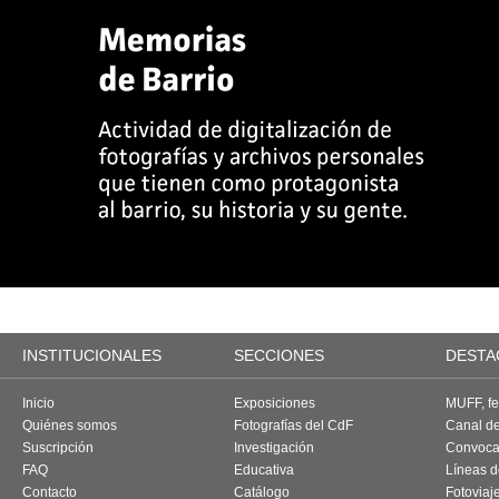
INSTITUCIONALES
SECCIONES
DESTA
Inicio
Exposiciones
MUFF, fes
Quiénes somos
Fotografías del CdF
Canal d
Suscripción
Investigación
Convoca
FAQ
Educativa
Líneas d
Contacto
Catálogo
Fotoviaj