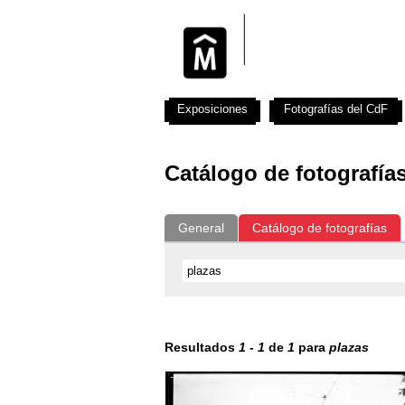
Exposiciones
Fotografías del CdF
Catálogo de fotografía
General
Catálogo de fotografías
Resultados
1
-
1
de
1
para
plazas