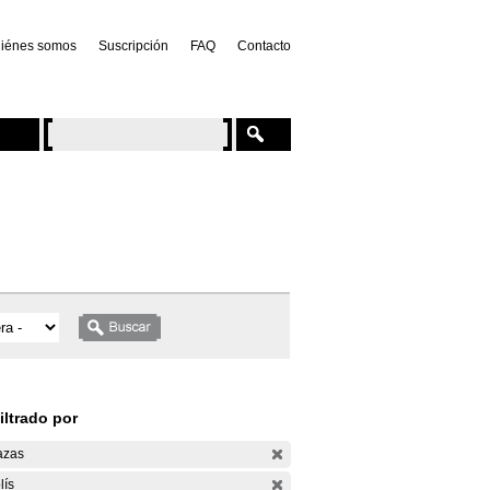
iénes somos
Suscripción
FAQ
Contacto
iltrado por
azas
lís