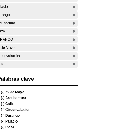
lacio
rango
quitectura
aza
ARANCO
 de Mayo
rcunvalación
lle
alabras clave
(-)
25 de Mayo
(-)
Arquitectura
(-)
Calle
(-)
Circunvalación
(-)
Durango
(-)
Palacio
(-)
Plaza