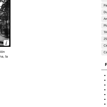
Pa
Du
Ar
Pl
T
25
Ci
ción
Ca
ha, la
P