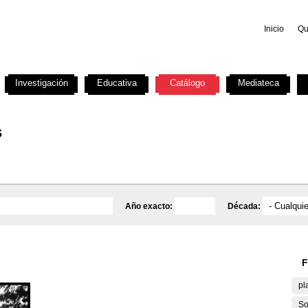
Inicio
Qu
Investigación
Educativa
Catálogo
Mediateca
s
Año exacto:
Década:
F
pl
So