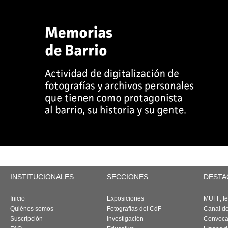
INSTITUCIONALES
SECCIONES
DESTA
Inicio
Exposiciones
MUFF, fes
Quiénes somos
Fotografías del CdF
Canal d
Suscripción
Investigación
Convoca