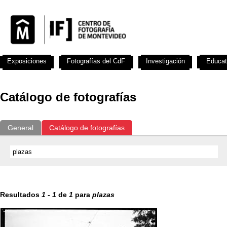
Exposiciones
Fotografías del CdF
Investigación
Educat
Catálogo de fotografías
General
Catálogo de fotografías
Resultados
1
-
1
de
1
para
plazas