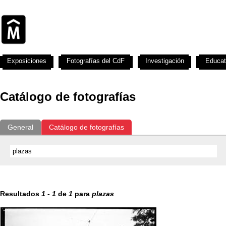
Exposiciones
Fotografías del CdF
Investigación
Educat
Catálogo de fotografías
General
Catálogo de fotografías
Resultados
1
-
1
de
1
para
plazas