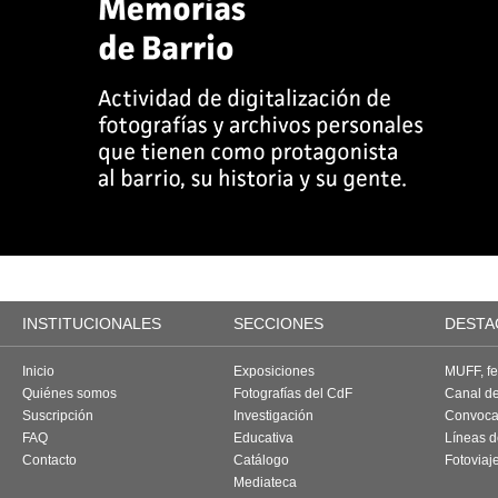
INSTITUCIONALES
SECCIONES
DESTA
Inicio
Exposiciones
MUFF, fes
Quiénes somos
Fotografías del CdF
Canal d
Suscripción
Investigación
Convoca
FAQ
Educativa
Líneas d
Contacto
Catálogo
Fotoviaj
Mediateca