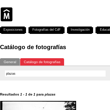
Exposiciones
Fotografías del CdF
Investigación
Educat
Catálogo de fotografías
General
Catálogo de fotografías
Resultados
1
-
1
de
1
para
plazas