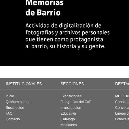
INSTITUCIONALES
SECCIONES
DESTA
Inicio
Exposiciones
MUFF, fes
Quiénes somos
Fotografías del CdF
Canal d
Suscripción
Investigación
Convoca
FAQ
Educativa
Líneas d
Contacto
Catálogo
Fotoviaj
Mediateca