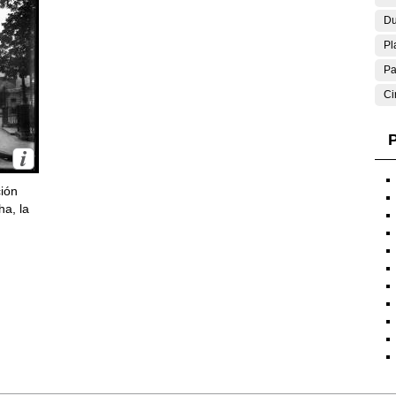
Du
Pl
Pa
Ci
P
ción
ha, la