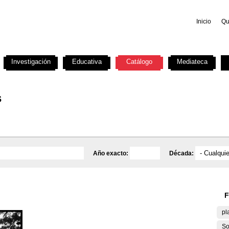
Inicio
Qu
Investigación
Educativa
Catálogo
Mediateca
s
Año exacto:
Década:
F
pl
So