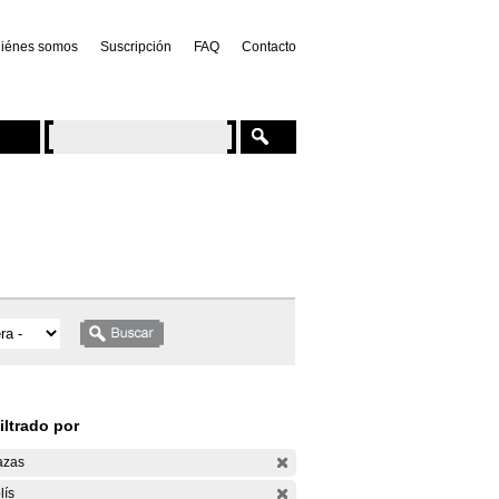
iénes somos
Suscripción
FAQ
Contacto
iltrado por
azas
lís