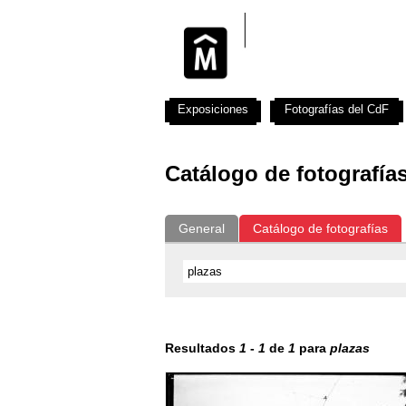
Exposiciones
Fotografías del CdF
Catálogo de fotografía
General
Catálogo de fotografías
Resultados
1
-
1
de
1
para
plazas