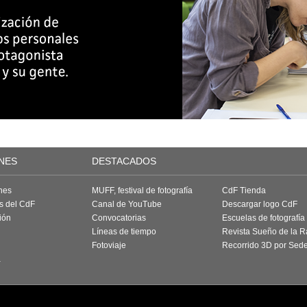
NES
DESTACADOS
nes
MUFF, festival de fotografía
CdF Tienda
as del CdF
Canal de YouTube
Descargar logo CdF
ión
Convocatorias
Escuelas de fotografía
Líneas de tiempo
Revista Sueño de la 
Fotoviaje
Recorrido 3D por Sed
a