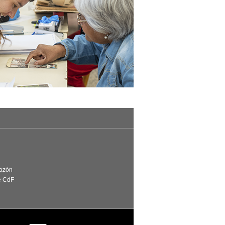
Razón
e CdF